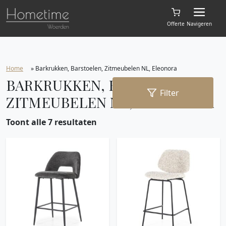
Offerte
Navigeren
Home
»
Barkrukken, Barstoelen, Zitmeubelen NL, Eleonora
BARKRUKKEN, BARSTOELEN,
Filter
ZITMEUBELEN NL, ELEONORA
Toont alle 7 resultaten