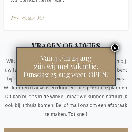
worden klanten blij van.
Jan Willem Pot
VRAGEN OF ADVIES
Contact
Van 4 t/m 24 aug
Wilt u kunnen voorstellen hoe de eetkamerstoelen bij
zijn wij met vakantie.
uw tafel staan, of hoe de kleur bij de vloer past? U bent
Dinsdag 25 aug weer OPEN!
bij ons van harte welkom voor een deskundig advies.
Wij kunnen u adviseren door een gesprek in te plannen.
Dit kan bij ons in de winkel, maar we kunnen natuurlijk
ook bij u thuis komen. Bel of mail ons om een afspraak
te maken. Tot snel!