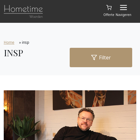
Offerte
Navigeren
Home
»
insp
INSP
Filter