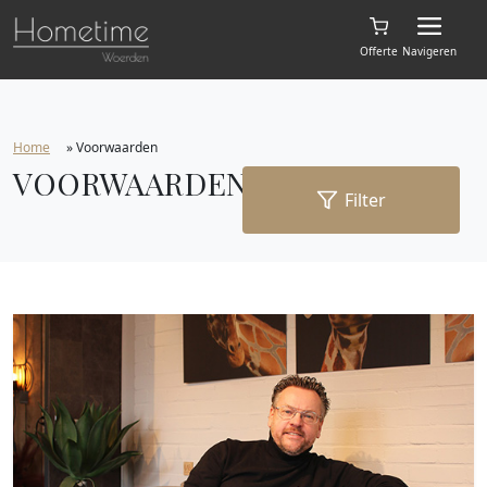
Offerte
Navigeren
Home
»
Voorwaarden
VOORWAARDEN
Filter