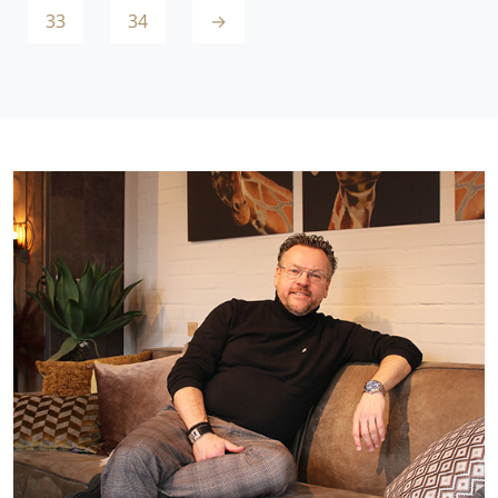
33
34
→