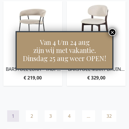
Van 4 t/m 24 aug
zijn wij met vakantie.
Dinsdag 25 aug weer OPEN!
BARSTOEL LUKA – TAUPE
BARSTOEL MIKKY BRUIN –
COPENHAGEN
BEIGE MOON
€
219,00
€
329,00
1
2
3
4
…
32