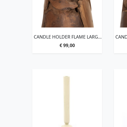
CANDLE HOLDER FLAME LARGE
CAND
– ORDER BY 2 PCS,37XØ21 CM
– OR
€
99,00