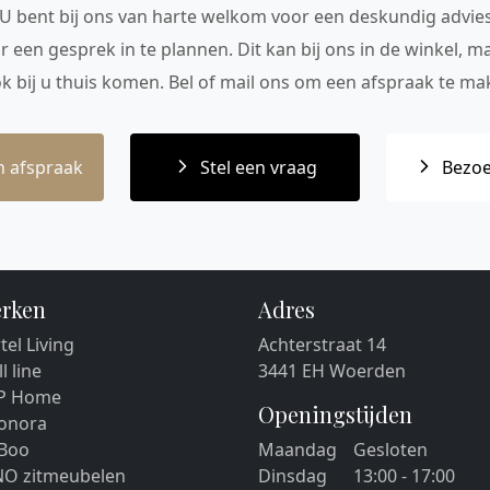
 U bent bij ons van harte welkom voor een deskundig advie
r een gesprek in te plannen. Dit kan bij ons in de winkel, 
ok bij u thuis komen. Bel of mail ons om een afspraak te mak
 afspraak
Stel een vraag
Bezoe
rken
Adres
tel Living
Achterstraat 14
ll line
3441 EH Woerden
P Home
Openingstijden
eonora
 Boo
Maandag
Gesloten
NO zitmeubelen
Dinsdag
13:00 - 17:00