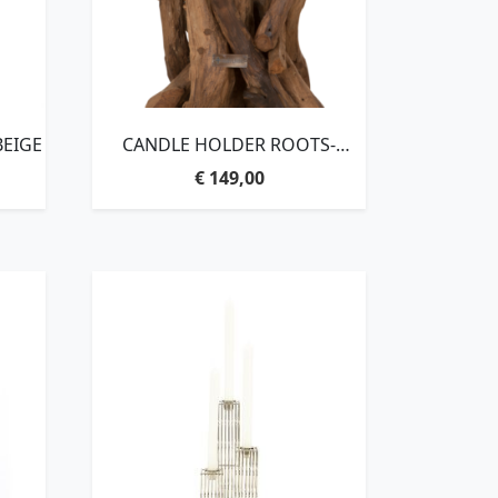
BEIGE
CANDLE HOLDER ROOTS-
ORDER BY 2 PCS,45XØ35 CM
€
149,00