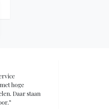
ervice
met hoge
elen. Daar staan
oor.”