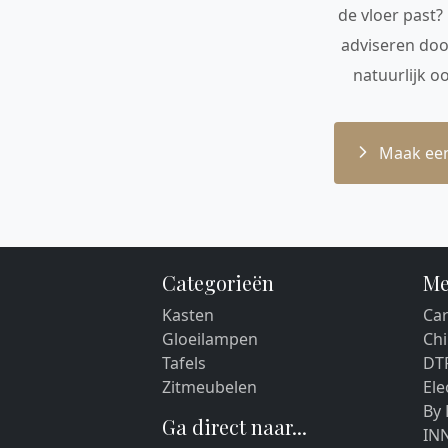
de vloer past?
adviseren doo
natuurlijk o
Maak een
Categorieën
Me
Kasten
Car
Gloeilampen
Chi
Tafels
DT
Zitmeubelen
El
By
Ga direct naar...
IN