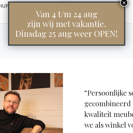
HUPPA SMALL – GREEN
RONA
Van 4 t/m 24 aug
€
19,95
€
29,95
zijn wij met vakantie.
Dinsdag 25 aug weer OPEN!
“Persoonlijke s
gecombineerd 
kwaliteit meub
we als winkel v