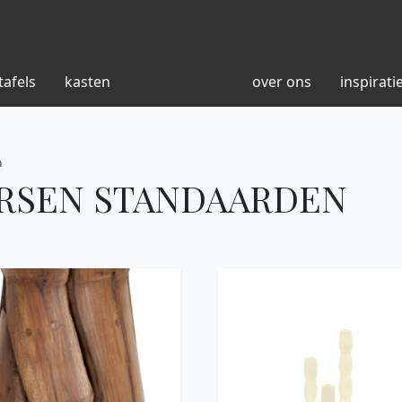
tafels
kasten
over ons
inspirati
n
ARSEN STANDAARDEN