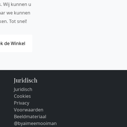
s. Wij kunnen u
maar we kunnen
en. Tot snel!
k de Winkel
Juridisch
Juridisch
Cookies
Privacy
Voorwaarden
Beeldmateriaal
@byaimeemooiman