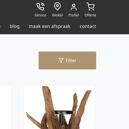
Service
Winkel
Profiel
Offerte
e
blog
maak een afspraak
contact
Filter