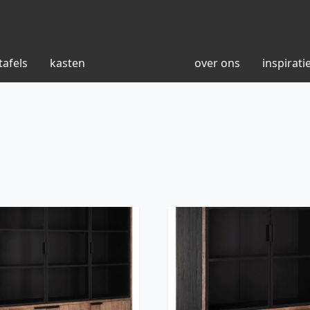
tafels
kasten
over ons
inspirati