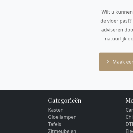
Wilt u kunnen 
de vloer past?
adviseren doo
natuurlijk o
Maak een
Categorieën
Me
Kasten
Car
Gloeilampen
Chi
Tafels
DT
Zitmeubelen
El