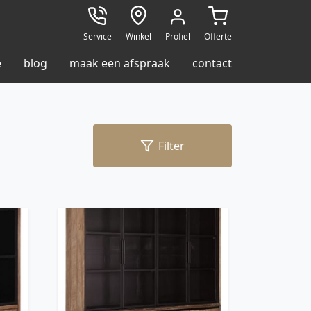
Service
Winkel
Profiel
Offerte
e
blog
maak een afspraak
contact
Filter