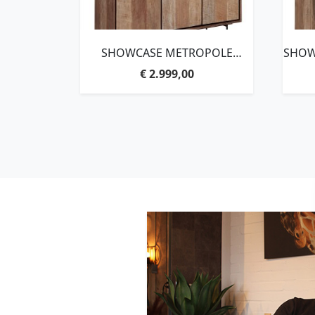
SHOWCASE METROPOLE
SHOW
MEDIUM, 2×3
2×2
€
2.999,00
DOORS,210X140X40 CM,
RECYCLED TEAKWOOD