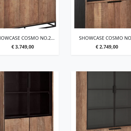
HOWCASE COSMO NO.2
SHOWCASE COSMO NO
MEDIUM, 2×3
SMALL, 2×2 DOORS,215X1
€
3.749,00
€
2.749,00
OORS,215X180X45 CM,
CM, RECYCLED TEAKW
RECYCLED TEAKWOOD