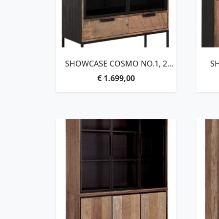
SHOWCASE COSMO NO.1, 2
S
DOORS, 2 DRAWERS,180X100X40
€
1.699,00
CM, RECYCLED TEAKWOOD
D