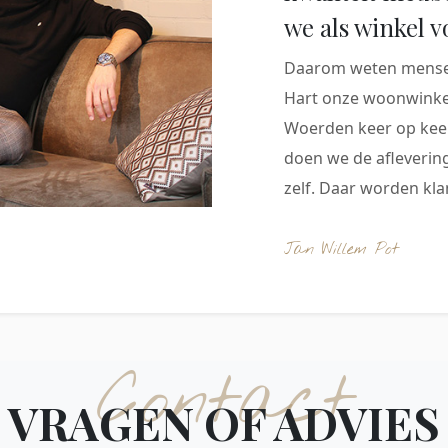
we als winkel v
Daarom weten mensen
Hart onze woonwinkel
Woerden keer op keer
doen we de aflevering
zelf. Daar worden klan
Jan Willem Pot
Contact
VRAGEN OF ADVIES