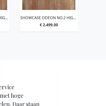
IGH,
SHOWCASE ODEON NO.2 HIGH,
CM,
2×2 DOORS,220X120X40 CM,
€
2.499,00
D
RECYCLED TEAKWOOD
ervice
met hoge
elen. Daar staan