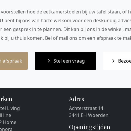
voorstellen hoe de eetkamerstoelen bij uw tafel staan, of h
 U bent bij ons van harte welkom voor een deskundig advie
r een gesprek in te plannen. Dit kan bij ons in de winkel, 
ok bij u thuis komen. Bel of mail ons om een afspraak te mak
 afspraak
Stel een vraag
Bezoe
rken
Adres
tel Living
Achterstraat 14
ll line
3441 EH Woerden
P Home
Openingstijden
eonora