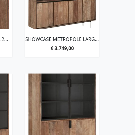
.2
SHOWCASE METROPOLE LARGE,
20X45
2×4 DOORS,210X180X40 CM,
€
3.749,00
OOD
RECYCLED TEAKWOOD