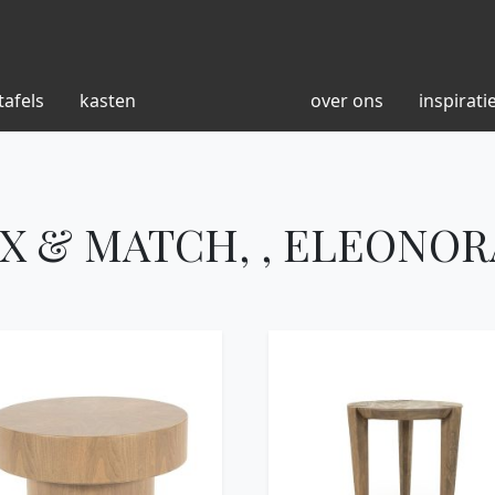
tafels
kasten
over ons
inspirati
IX & MATCH, , ELEONOR