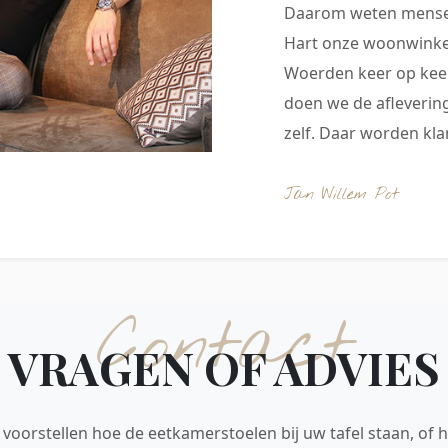
Daarom weten mensen
Hart onze woonwinkel
Woerden keer op keer
doen we de aflevering
zelf. Daar worden klan
Jan Willem Pot
Contact
VRAGEN OF ADVIES
voorstellen hoe de eetkamerstoelen bij uw tafel staan, of h