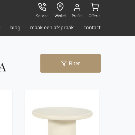
Service
Winkel
Profiel
Offerte
e
blog
maak een afspraak
contact
A
Filter