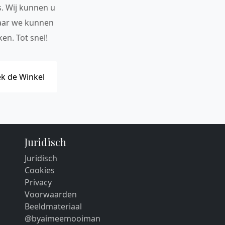
s. Wij kunnen u
maar we kunnen
en. Tot snel!
k de Winkel
Juridisch
Juridisch
Cookies
Privacy
Voorwaarden
Beeldmateriaal
@byaimeemooiman