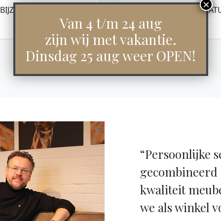
BIJZETTAFEL NOVIA –
BIJZETTAFEL NOVIA – NAT
LICHTBRUIN
Van 4 t/m 24 aug
€
189,00
€
189,00
zijn wij met vakantie.
Dinsdag 25 aug weer OPEN!
“Persoonlijke s
gecombineerd 
kwaliteit meub
we als winkel v