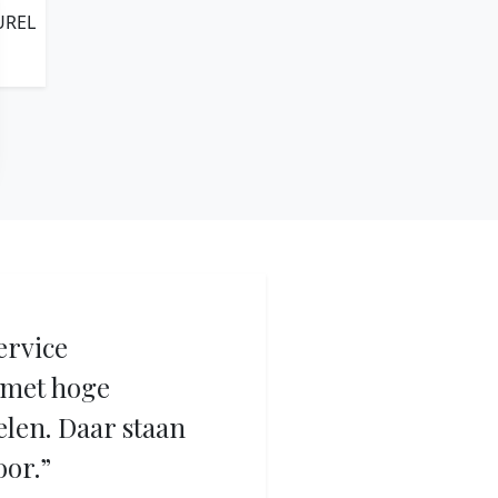
UREL
ervice
met hoge
elen. Daar staan
oor.”