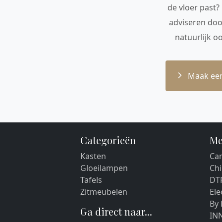
de vloer past?
adviseren doo
natuurlijk o
Maak een
Categorieën
Me
Kasten
Car
Gloeilampen
Chi
Tafels
DT
Zitmeubelen
El
By
Ga direct naar...
IN