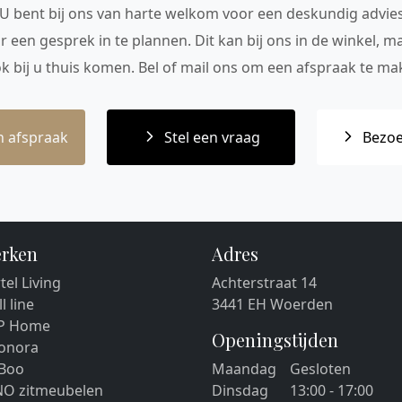
 U bent bij ons van harte welkom voor een deskundig advie
r een gesprek in te plannen. Dit kan bij ons in de winkel, 
ok bij u thuis komen. Bel of mail ons om een afspraak te mak
 afspraak
Stel een vraag
Bezoe
rken
Adres
tel Living
Achterstraat 14
ll line
3441 EH Woerden
P Home
Openingstijden
eonora
 Boo
Maandag
Gesloten
NO zitmeubelen
Dinsdag
13:00 - 17:00