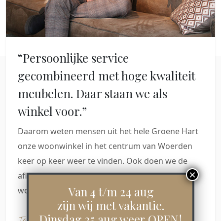
“Persoonlijke service
gecombineerd met hoge kwaliteit
meubelen. Daar staan we als
winkel voor.”
Daarom weten mensen uit het hele Groene Hart
onze woonwinkel in het centrum van Woerden
keer op keer weer te vinden. Ook doen we de
aflevering en installatie helemaal zelf. Daar
Van 4 t/m 24 aug
worden klanten blij van.
zijn wij met vakantie.
Dinsdag 25 aug weer OPEN!
Jan Willem Pot