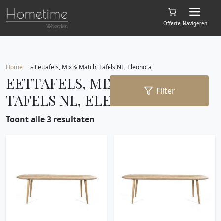
Offerte
Navigeren
Home
»
Eettafels, Mix & Match, Tafels NL, Eleonora
EETTAFELS, MIX & MATCH,
Filter
TAFELS NL, ELEONORA
Toont alle 3 resultaten