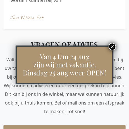
worden klanten blij van.
Jan Willem Pot
VRAGEN OF ADVIES
Contact
Van 4 t/m 24 aug
Wilt u kunnen voorstellen hoe de eetkamerstoelen bij
zijn wij met vakantie.
uw tafel staan, of hoe de kleur bij de vloer past? U bent
Dinsdag 25 aug weer OPEN!
bij ons van harte welkom voor een deskundig advies.
Wij kunnen u adviseren door een gesprek in te plannen.
Dit kan bij ons in de winkel, maar we kunnen natuurlijk
ook bij u thuis komen. Bel of mail ons om een afspraak
te maken. Tot snel!