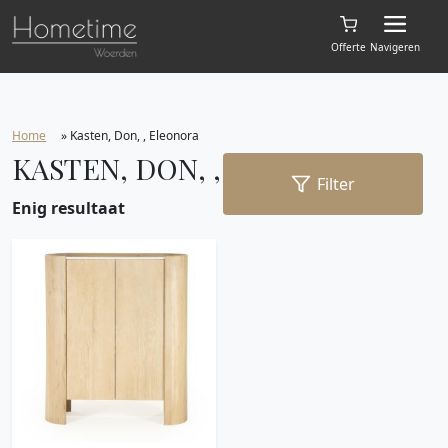
Offerte
Navigeren
Home
»
Kasten, Don, , Eleonora
KASTEN, DON, , ELEONORA
Filter
Enig resultaat