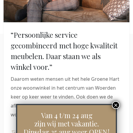
“Persoonlijke service
gecombineerd met hoge kwaliteit
meubelen. Daar staan we als
winkel voor.”
Daarom weten mensen uit het hele Groene Hart
onze woonwinkel in het centrum van Woerden
keer op keer weer te vinden. Ook doen we de
aflevering en installatie helemaal zelf. Daar
Van 4 t/m 24 aug
worden klanten blij van.
zijn wij met vakantie.
Dinsdag 25 aug weer OPEN!
Jan Willem Pot