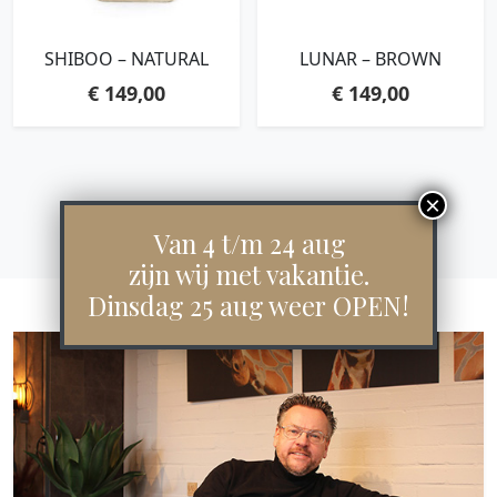
SHIBOO – NATURAL
LUNAR – BROWN
€
149,00
€
149,00
Van 4 t/m 24 aug
zijn wij met vakantie.
Dinsdag 25 aug weer OPEN!