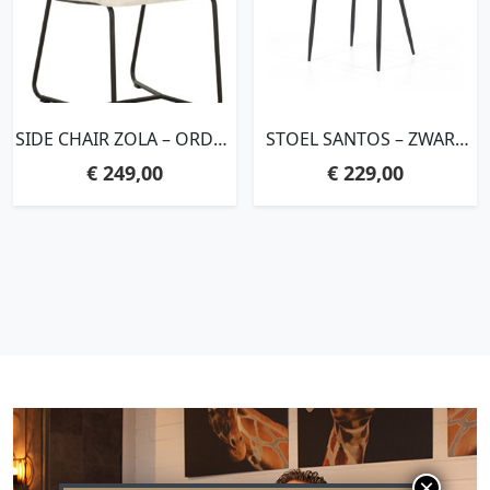
SIDE CHAIR ZOLA – ORDER
STOEL SANTOS – ZWART
BY 2 PCS,87X46X56 CM,
COPENHAGEN
€
249,00
€
229,00
GLOSSY NATURAL