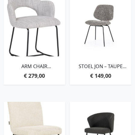
ARM CHAIR
STOEL JON – TAUPE
VISTA,81X60X59 CM,
MAYWOOD
€
279,00
€
149,00
POLARIS LIGHT GREY