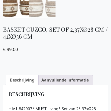
BASKET CUZCO, SET OF 2,37XØ28 CM /
41XØ36 CM
€
99,00
Beschrijving
Aanvullende informatie
BESCHRIJVING
* ML 842907* MUST Living* Set van 2* 37xØ28