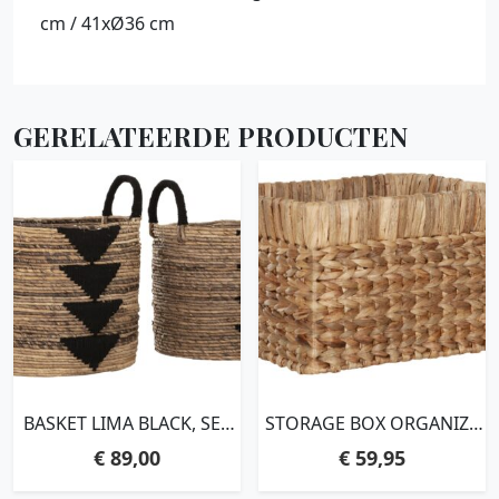
cm / 41xØ36 cm
GERELATEERDE PRODUCTEN
BASKET LIMA BLACK, SET
STORAGE BOX ORGANIZE
OF 2,39XØ32 CM / 42XØ37
SQUARE,18X36X36 CM
€
89,00
€
59,95
CM