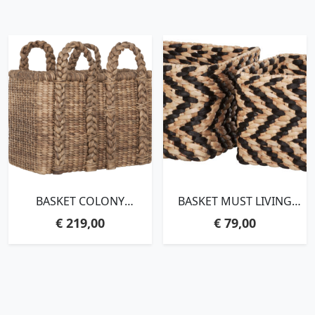
BASKET COLONY
BASKET MUST LIVING
REQTANGULAR
SQUARE, SET OF 2,21XØ25
€
219,00
€
79,00
HIGH,57X61X35 CM,
CM | 22XØ30 CM
WATERHYACINTH