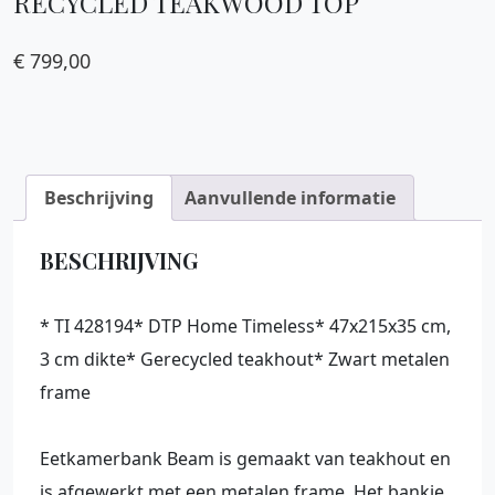
RECYCLED TEAKWOOD TOP
€
799,00
Beschrijving
Aanvullende informatie
BESCHRIJVING
* TI 428194* DTP Home Timeless* 47x215x35 cm,
3 cm dikte* Gerecycled teakhout* Zwart metalen
frame
Eetkamerbank Beam is gemaakt van teakhout en
is afgewerkt met een metalen frame. Het bankje