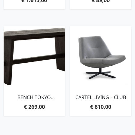
RECYCLED TEAKWOOD
WITH NATURAL CRACKS
BENCH TOKYO
CARTEL LIVING – CLUB
LARGE,45X90X35 CM,
€
269,00
€
810,00
BLACK RECYCLED
TEAKWOOD WITH
NATURAL CRACKS