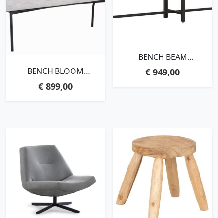
BENCH BEAM
BLACK,47X240X35 CM, 3
BENCH BLOOM
€
949,00
CM RECYCLED TEAKWOOD
150,86X150X57 CM,
TOP
€
899,00
POLARIS LIGHT GREY