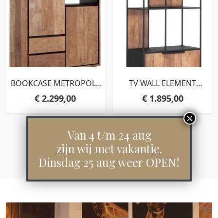
BOOKCASE METROPOLE
TV WALL ELEMENT
HIGH, 3 DOORS, 2
BOOKCASE COSMO, 2
€
2.299,00
€
1.895,00
DRAWERS, 2 OPEN
DOORS, OPEN
RACKS,210X100X40 CM,
RACKS,220X80X40 CM,
RECYCLED TEAKWOOD
RECYCLED TEAKWOOD
Van 4 t/m 24 aug
zijn wij met vakantie.
Dinsdag 25 aug weer OPEN!