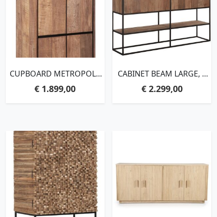
CUPBOARD METROPOLE
CABINET BEAM LARGE, 4
HIGH, 4
DOORS, OPEN
€
1.899,00
€
2.299,00
DOORS,210X70X40 CM,
RACK,140X180X40 CM,
RECYCLED TEAKWOOD
RECYCLED TEAKWOOD