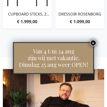
CUPBOARD STICKS, 2
DRESSOIR ROSENBORG
DOORS AND 6
€
1.999,00
€
1.099,00
SHELVES,180X90X50 CM,
RECYCLED TEAKWOOD
Van 4 t/m 24 aug
zijn wij met vakantie.
Dinsdag 25 aug weer OPEN!