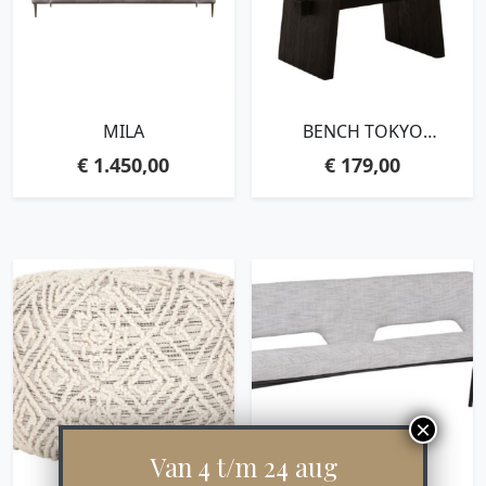
MILA
BENCH TOKYO
SMALL,45X50X35 CM,
€
1.450,00
€
179,00
BLACK RECYCLED
TEAKWOOD WITH
NATURAL CRACKS
Van 4 t/m 24 aug