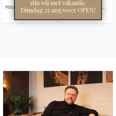
zijn wij met vakantie.
POUF QUARTZ,40X40X40
BENCH BLOOM
Dinsdag 25 aug weer OPEN!
CM, CHARCOAL/IVORY,
190,86X190X57 CM,
€
149,00
€
999,00
81% WOOL 19% COTTON
POLARIS LIGHT GREY