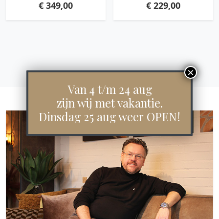
€
349,00
€
229,00
Van 4 t/m 24 aug
zijn wij met vakantie.
Dinsdag 25 aug weer OPEN!