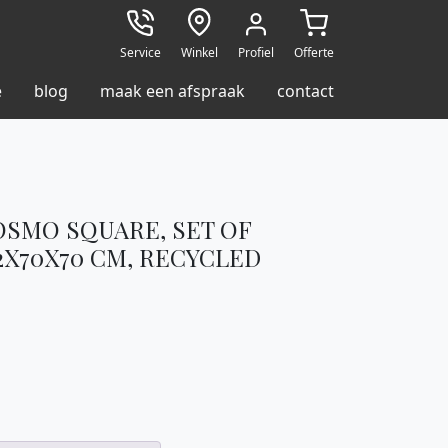
Service
Winkel
Profiel
Offerte
e
blog
maak een afspraak
contact
OSMO SQUARE, SET OF
32X70X70 CM, RECYCLED