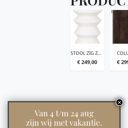
STOOL ZIG ZAG
COL
WHITE,45XØ34
STR
€
249,00
€
29
CM, FIBER
SMALL,
CEMENT WHITE
C
Van 4 t/m 24 aug
zijn wij met vakantie.