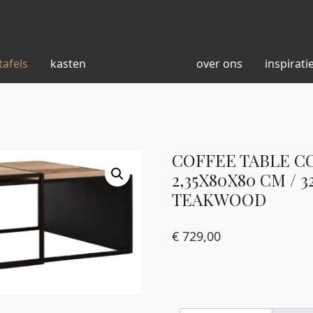
tafels
kasten
over ons
inspirati
COFFEE TABLE C
2,35X80X80 CM / 
TEAKWOOD
€
729,00