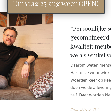
Dinsdag 25 aug weer OPEN!
“Persoonlijke s
gecombineerd 
kwaliteit meub
we als winkel v
Daarom weten mensen
Hart onze woonwinkel
Woerden keer op keer
doen we de aflevering
zelf. Daar worden klan
Jan Willem Pot