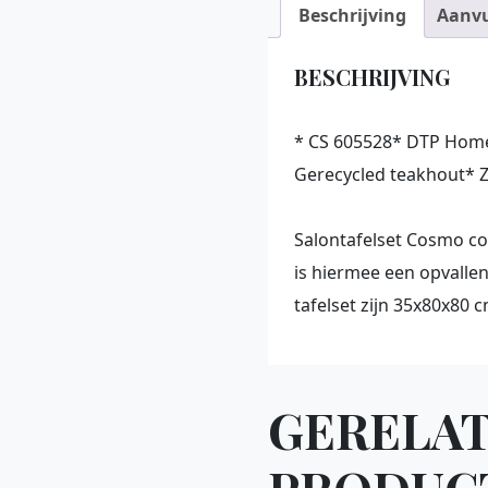
Beschrijving
Aanvu
BESCHRIJVING
* CS 605528* DTP Hom
Gerecycled teakhout* 
Salontafelset Cosmo co
is hiermee een opvalle
tafelset zijn 35x80x80 c
GERELA
PRODUC