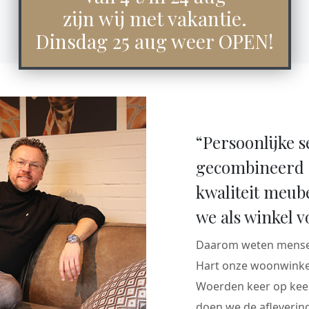
zijn wij met vakantie.
Dinsdag 25 aug weer OPEN!
“Persoonlijke s
gecombineerd 
kwaliteit meub
we als winkel v
Daarom weten mensen
Hart onze woonwinkel
Woerden keer op keer
doen we de aflevering