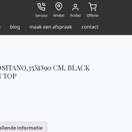
Service
Winkel
Profiel
Offerte
e
blog
maak een afspraak
contact
SITANO,35XØ90 CM, BLACK
 TOP
llende informatie