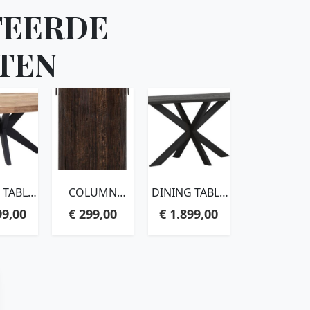
TEERDE
TEN
 TABLE
COLUMN
DINING TABLE
WIN
STRIPE
CURVES
99,00
€
299,00
€
1.899,00
X220X105
SMALL,60XØ35
RECTANGULAR
CYCLED
CM
BLACK,78X210X100
WOOD
CM, RECYCLED
TEAKWOOD