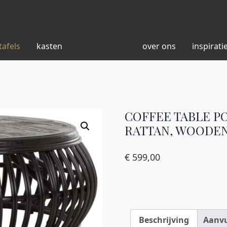
tafels
kasten
over ons
inspirati
COFFEE TABLE PO
RATTAN, WOODEN
€
599,00
Beschrijving
Aanvu