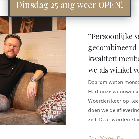
Dinsdag 25 aug weer OPEN!
“Persoonlijke s
gecombineerd 
kwaliteit meub
we als winkel v
Daarom weten mensen
Hart onze woonwinkel
Woerden keer op keer
doen we de aflevering
zelf. Daar worden klan
Jan Willem Pot