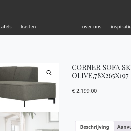
tafels
kasten
over ons
inspirati
CORNER SOFA SK
OLIVE,78X265X197
€
2.199,00
Beschrijving
Aanvu