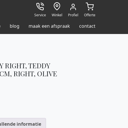
Service
Winkel
Profiel
Offerte
e
blog
maak een afspraak
contact
Y RIGHT, TEDDY
 CM, RIGHT, OLIVE
llende informatie