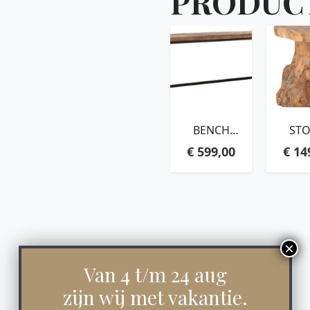
PRODUC
BENCH
ST
BEAM,47X165X35
MUSH
€
599,00
€
14
CM, 3 CM
NATURA
RECYCLED
C
TEAKWOOD
TEAK
TOP
RO
Van 4 t/m 24 aug
zijn wij met vakantie.