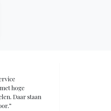
ervice
met hoge
elen. Daar staan
oor.”