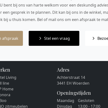
 U bent bij ons van harte welkom voor een deskundig advie
r een gesprek in te plannen. Dit kan bij ons in de winkel, 
ok bij u thuis komen. Bel of mail ons om een afspraak te mak
 afspraak
Stel een vraag
Bezoe
rken
Adres
tel Living
Achterstraat 14
ll line
3441 EH Woerden
P Home
Openingstijden
eonora
 Boo
Maandag
Gesloten
NO zitmeubelen
Dinsdag
13:00 - 17:00