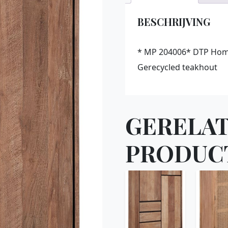
BESCHRIJVING
* MP 204006* DTP Hom
Gerecycled teakhout
GERELA
PRODUC