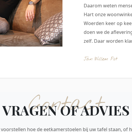
Daarom weten mensen
Hart onze woonwinkel
Woerden keer op keer
doen we de aflevering
zelf. Daar worden klan
Jan Willem Pot
Contact
VRAGEN OF ADVIES
voorstellen hoe de eetkamerstoelen bij uw tafel staan, of h