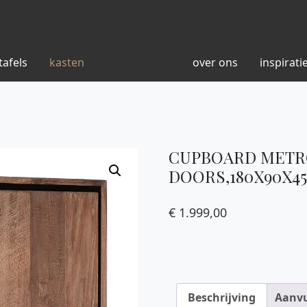
tafels
kasten
over ons
inspirati
CUPBOARD METR
DOORS,180X90X4
€
1.999,00
Beschrijving
Aanvu