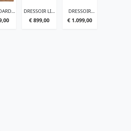
OARD
DRESSOIR LIO
DRESSOIR
ENCE
– 3DRS.
ROSENBORG
9,00
€
899,00
€
1.099,00
L,140X80X40
EBBING
URAL