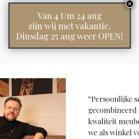
Van 4 t/m 24 aug
zijn wij met vakantie.
Dinsdag 25 aug weer OPEN!
“Persoonlijke s
gecombineerd 
kwaliteit meub
we als winkel v