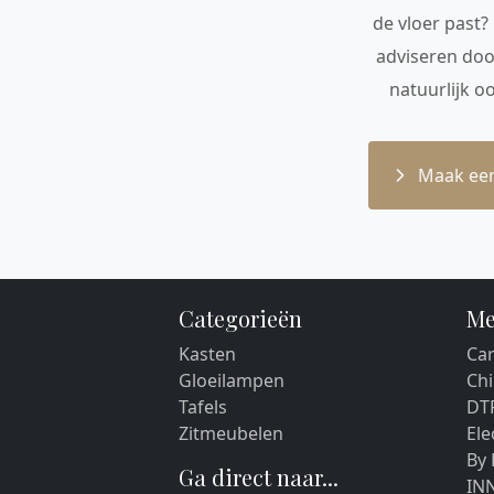
de vloer past?
adviseren doo
natuurlijk o
Maak een
Categorieën
Me
Kasten
Car
Gloeilampen
Chi
Tafels
DT
Zitmeubelen
El
By
Ga direct naar...
IN