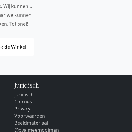
s. Wij kunnen u
maar we kunnen
en. Tot snel!
k de Winkel
Juridisch
Juridisch
Cookies
Privacy
Voorwaarden
Beeldmateriaal
@byaimeemooiman