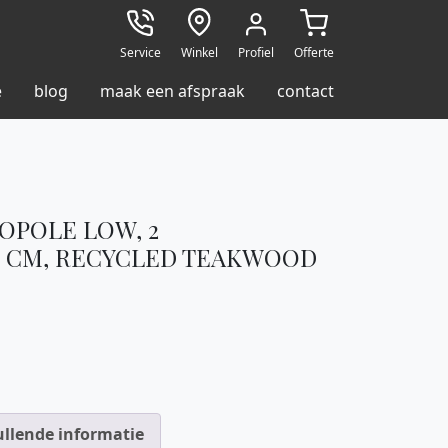
Service
Winkel
Profiel
Offerte
e
blog
maak een afspraak
contact
OPOLE LOW, 2
5 CM, RECYCLED TEAKWOOD
llende informatie