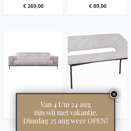
LARGE,45X90X35 CM,
NATURAL,31XØ30 / 45 CM,
€
269,00
€
89,00
BLACK RECYCLED
RECYCLED TEAKWOOD
TEAKWOOD WITH
WITH NATURAL CRACKS
NATURAL CRACKS
MILA
BENCH BLOOM
Van 4 t/m 24 aug
150,86X150X57 CM,
€
1.450,00
€
899,00
zijn wij met vakantie.
POLARIS LIGHT GREY
Dinsdag 25 aug weer OPEN!