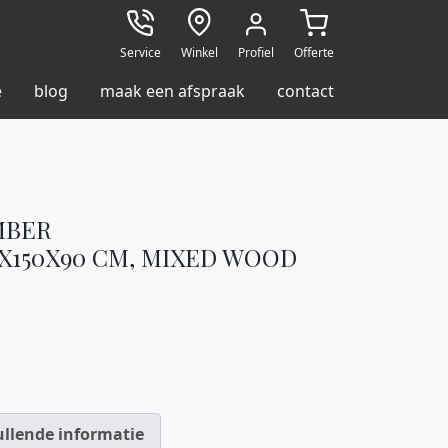
Service
Winkel
Profiel
Offerte
e
blog
maak een afspraak
contact
MBER
X150X90 CM, MIXED WOOD
llende informatie