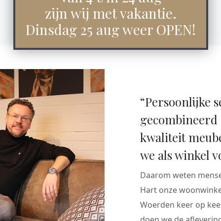
zijn wij met vakantie.
Dinsdag 25 aug weer OPEN!
“Persoonlijke s
gecombineerd 
kwaliteit meub
we als winkel v
Daarom weten mensen
Hart onze woonwinkel
Woerden keer op keer
doen we de aflevering