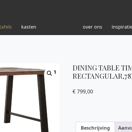
tafels
kasten
over ons
inspirati
DINING TABLE TI
RECTANGULAR,78
€
799,00
Beschrijving
Aanvu