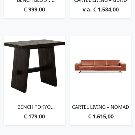
BENCH BLOOM
CARTEL LIVING – GUND
190,86X190X57 CM,
€
999,00
€
1.584,00
POLARIS LIGHT GREY
BENCH TOKYO
CARTEL LIVING – NOMAD
SMALL,45X50X35 CM,
€
179,00
€
1.615,00
BLACK RECYCLED
TEAKWOOD WITH
NATURAL CRACKS