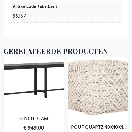
Artikelcode Fabrikant
96357
GERELATEERDE PRODUCTEN
BENCH BEAM
BLACK,47X240X35 CM, 3
POUF QUARTZ,40X40X40
€
949,00
CM RECYCLED TEAKWOOD