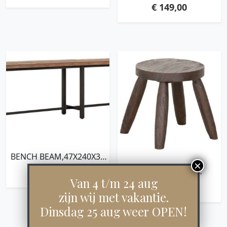
CM, CHARCOAL/IVORY,
TOP
€
149,00
81% WOOL 19% COTTON
BENCH BEAM,47X240X35
CM, 3 CM RECYCLED
STOOL MELIA
€
899,00
TEAKWOOD TOP
BROWN,31XØ30 /45 CM,
Van 4 t/m 24 aug
€
89,00
BROWN RECYCLED
zijn wij met vakantie.
TEAKWOOD WITH
Dinsdag 25 aug weer OPEN!
NATURAL CRACKS