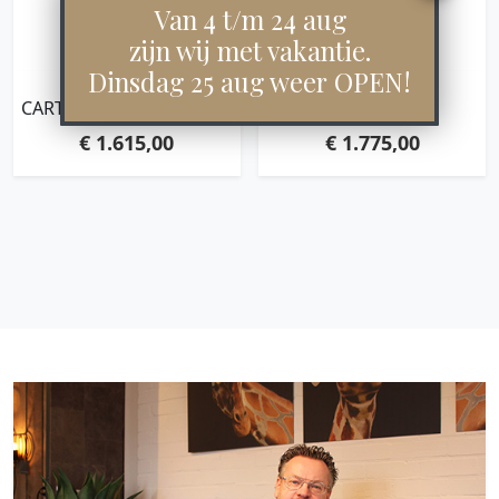
Van 4 t/m 24 aug
zijn wij met vakantie.
Dinsdag 25 aug weer OPEN!
CARTEL LIVING – NOMAD
IRIS
€
1.615,00
€
1.775,00