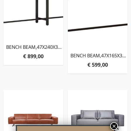
BENCH BEAM,47X240X35
CM, 3 CM RECYCLED
BENCH BEAM,47X165X35
€
899,00
TEAKWOOD TOP
CM, 3 CM RECYCLED
€
599,00
TEAKWOOD TOP