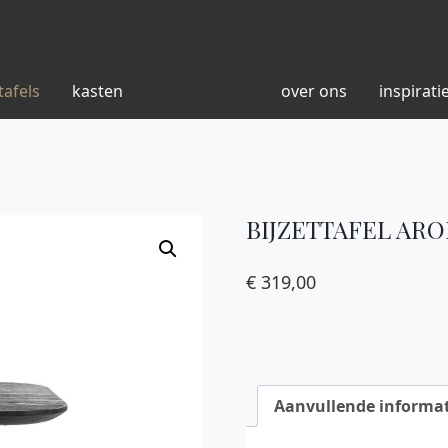
tafels
kasten
over ons
inspirati
BIJZETTAFEL ARO
€
319,00
Aanvullende informat