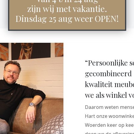
zijn wij met vakantie.
Dinsdag 25 aug weer OPEN!
“Persoonlijke s
gecombineerd 
kwaliteit meub
we als winkel v
Daarom weten mensen
Hart onze woonwinkel
Woerden keer op keer
doen we de aflevering