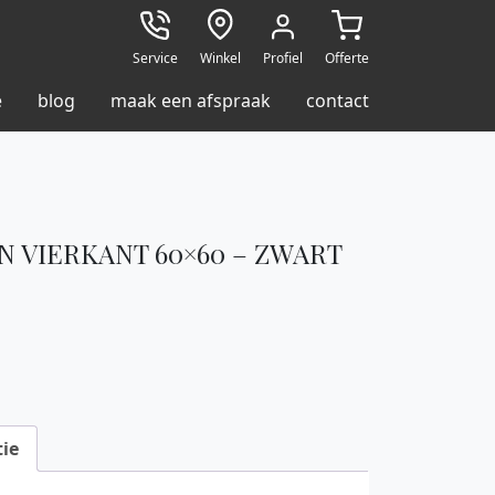
Service
Winkel
Profiel
Offerte
e
blog
maak een afspraak
contact
N VIERKANT 60×60 – ZWART
ie