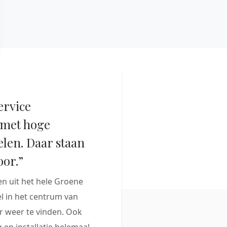
ervice
met hoge
elen. Daar staan
oor.”
 uit het hele Groene
 in het centrum van
 weer te vinden. Ook
 en installatie helemaal