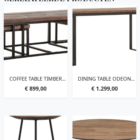
COFFEE TABLE TIMBER
DINING TABLE ODEON
RECTANGULAR, SET OF
RECTANGULAR,78X200X90
€
899,00
€
1.299,00
3,35X120X60 CM /
CM, RECYCLED
29X50X50 CM, MIXED
TEAKWOOD
WOOD