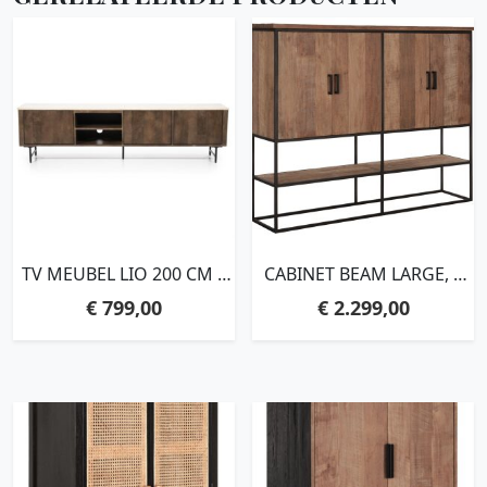
TV MEUBEL LIO 200 CM –
CABINET BEAM LARGE, 4
3DRS.
DOORS, OPEN
€
799,00
€
2.299,00
RACK,140X180X40 CM,
RECYCLED TEAKWOOD