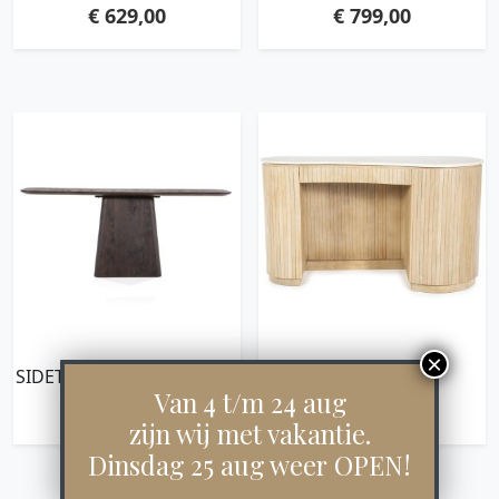
ZWART
€
629,00
€
799,00
SIDETABLE ARON 180×40 –
BUREAU KIRA
BRUIN
Van 4 t/m 24 aug
€
629,00
€
849,00
zijn wij met vakantie.
Dinsdag 25 aug weer OPEN!