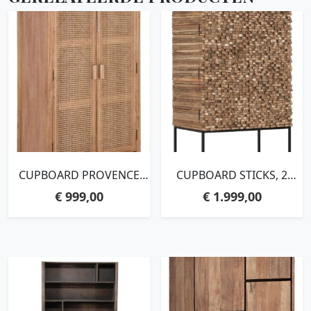
CUPBOARD PROVENCE
CUPBOARD STICKS, 2
NATURAL,140X80X40 CM,
DOORS AND 6
€
999,00
€
1.999,00
WEBBING NATURAL
SHELVES,180X90X50 CM,
RECYCLED TEAKWOOD