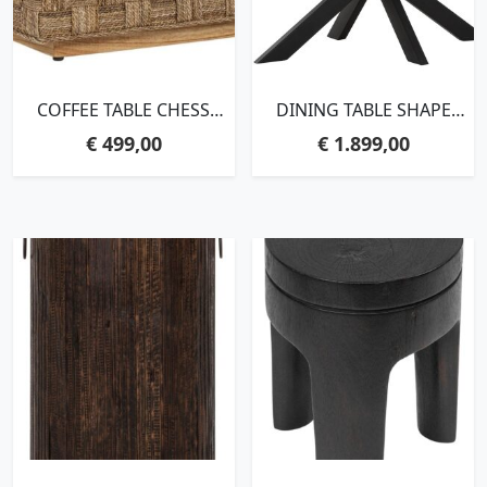
COFFEE TABLE CHESS
DINING TABLE SHAPE
BOARD SQUARE,33X70X70
OVAL BLACK,78X200X100
€
499,00
€
1.899,00
CM, NATURAL ABACA
CM, RECYCLED
TEAKWOOD