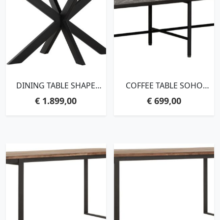
DINING TABLE SHAPE
COFFEE TABLE SOHO
OVAL BLACK,78X200X100
MORTEX,35X150X60 CM,
€
1.899,00
€
699,00
CM, RECYCLED
MORTEX TOP
TEAKWOOD