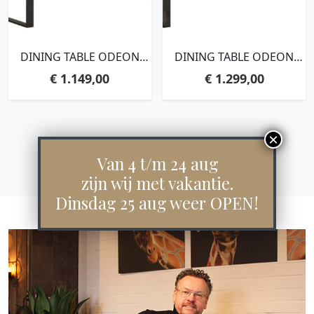
DINING TABLE ODEON
DINING TABLE ODEON
RECTANGULAR,78X175X90
RECTANGULAR,78X200X90
€
1.149,00
€
1.299,00
CM, RECYCLED
CM, RECYCLED
TEAKWOOD
TEAKWOOD
Van 4 t/m 24 aug
zijn wij met vakantie.
Dinsdag 25 aug weer OPEN!