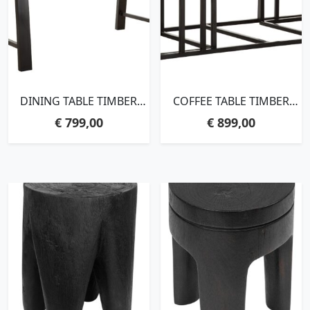
DINING TABLE TIMBER
COFFEE TABLE TIMBER
RECTANGULAR,78X150X90
RECTANGULAR, SET OF
€
799,00
€
899,00
CM, MIXED WOOD
3,35X120X60 CM /
29X50X50 CM, MIXED
WOOD