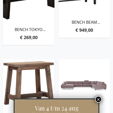
BENCH BEAM
BLACK,47X240X35 CM, 3
BENCH TOKYO
€
949,00
CM RECYCLED TEAKWOOD
LARGE,45X90X35 CM,
TOP
€
269,00
BLACK RECYCLED
TEAKWOOD WITH
NATURAL CRACKS
Van 4 t/m 24 aug