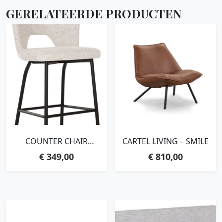
GERELATEERDE PRODUCTEN
COUNTER CHAIR
CARTEL LIVING – SMILE
BLOOM,100X54X57 CM,
€
349,00
€
810,00
POLARIS NATURAL, SEAT
HEIGHT 65 CM