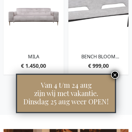
MILA
BENCH BLOOM
190,86X190X57 CM,
€
1.450,00
€
999,00
POLARIS LIGHT GREY
Van 4 t/m 24 aug
zijn wij met vakantie.
Dinsdag 25 aug weer OPEN!