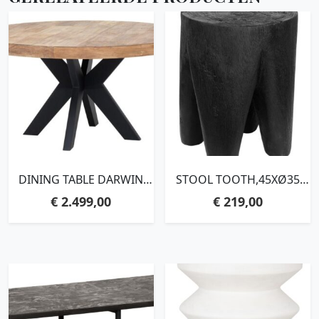
DINING TABLE DARWIN
STOOL TOOTH,45XØ35
ROUND,77XØ150 CM,
CM, SUAR WOOD, BLACK
€
2.499,00
€
219,00
RECYCLED TEAKWOOD
WITH NATURAL CRACKS