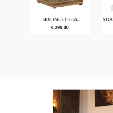
SIDE TABLE CHESS
STOO
BOARD,43X40X40 CM, NATURAL
CM
€
299,00
ABACA