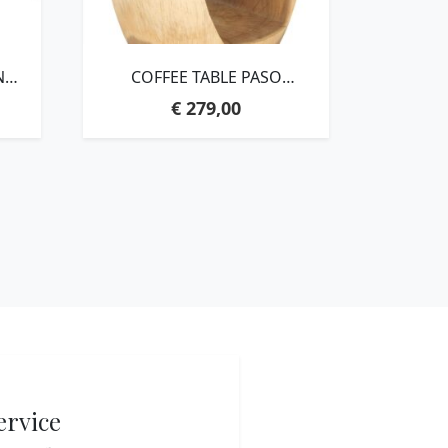
N
COFFEE TABLE PASO
,
SMALL,40XØ40 CM, SUAR
€
279,00
D
WOOD
ervice