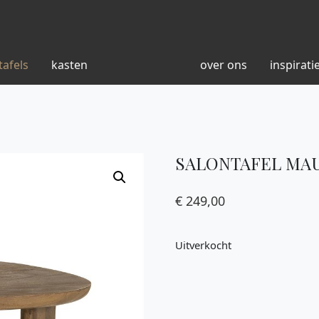
tafels
kasten
over ons
inspirati
SALONTAFEL MAU
€
249,00
Uitverkocht