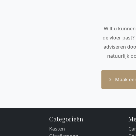
Wilt u kunnen 
de vloer past?
adviseren doo
natuurlijk o
Maak een
Categorieën
Me
Kasten
Car