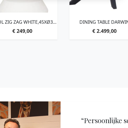
L ZIG ZAG WHITE,45XØ34
DINING TABLE DARWI
, FIBER CEMENT WHITE
OVAL,77X220X105 CM
€
249,00
€
2.499,00
RECYCLED TEAKWOO
“Persoonlijke s