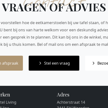
Contact
VRAGEN OF ADVIES
voorstellen hoe de eetkamerstoelen bij uw tafel staan, of h
 U bent bij ons van harte welkom voor een deskundig advie
r een gesprek in te plannen. Dit kan bij ons in de winkel, 
ok bij u thuis komen. Bel of mail ons om een afspraak te mak
 afspraak
Stel een vraag
Bezoe
rken
Adres
tel Living
Achterstraat 14