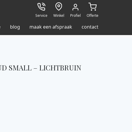
Service
Winkel
Profiel
Offerte
e
blog
maak een afspraak
contact
D SMALL – LICHTBRUIN