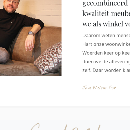
gecombineerd 
kwaliteit meub
we als winkel v
Daarom weten mensen
Hart onze woonwinkel
Woerden keer op keer
doen we de aflevering
zelf. Daar worden klan
Jan Willem Pot