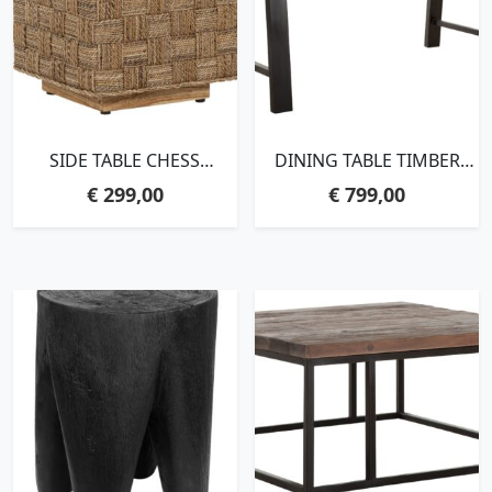
SIDE TABLE CHESS
DINING TABLE TIMBER
BOARD,43X40X40 CM,
RECTANGULAR,78X150X90
€
299,00
€
799,00
NATURAL ABACA
CM, MIXED WOOD