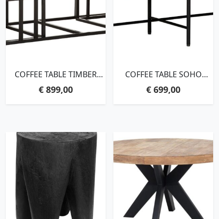
COFFEE TABLE TIMBER
COFFEE TABLE SOHO
RECTANGULAR, SET OF
MORTEX,35X150X60 CM,
€
899,00
€
699,00
3,35X120X60 CM /
MORTEX TOP
29X50X50 CM, MIXED
WOOD