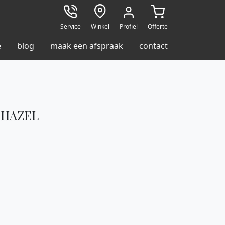
Service
Winkel
Profiel
Offerte
e
blog
maak een afspraak
contact
 HAZEL