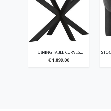
DINING TABLE CURVES
STOO
RECTANGULAR
WOO
€
1.899,00
BLACK,78X210X100 CM,
RECYCLED TEAKWOOD