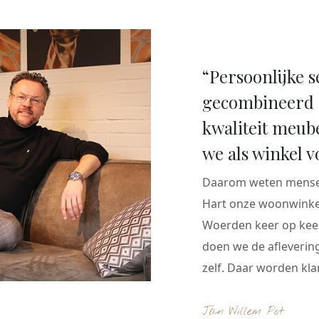
“Persoonlijke s
gecombineerd 
kwaliteit meub
we als winkel v
Daarom weten mensen
Hart onze woonwinkel
Woerden keer op keer
doen we de aflevering
zelf. Daar worden klan
Jan Willem Pot