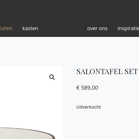
tafels
kasten
over ons
inspirati
SALONTAFEL SET
€
589,00
Uitverkocht