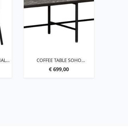
MALL
COFFEE TABLE SOHO
YCLED
MORTEX,35X150X60 CM,
€
699,00
MORTEX TOP