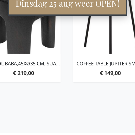
Dinsdag 25 aug weer OPEN!
L BABA,45XØ35 CM, SUAR
COFFEE TABLE JUPITER S
D, BLACK WITH NATURAL
NATURAL,45XØ40 CM, REC
€
219,00
€
149,00
CRACKS
TEAKWOOD