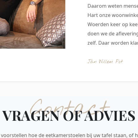
Daarom weten mensen
Hart onze woonwinkel
Woerden keer op keer
doen we de aflevering
zelf. Daar worden klan
Jan Willem Pot
Contact
VRAGEN OF ADVIES
voorstellen hoe de eetkamerstoelen bij uw tafel staan, of h