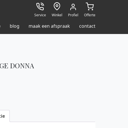
Service
Winkel
Profiel
Offerte
e
blog
maak een afspraak
contact
IGE DONNA
ie