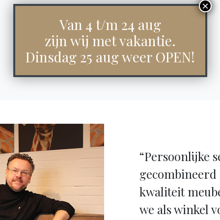
Van 4 t/m 24 aug
zijn wij met vakantie.
Dinsdag 25 aug weer OPEN!
“Persoonlijke s
gecombineerd 
kwaliteit meub
we als winkel v