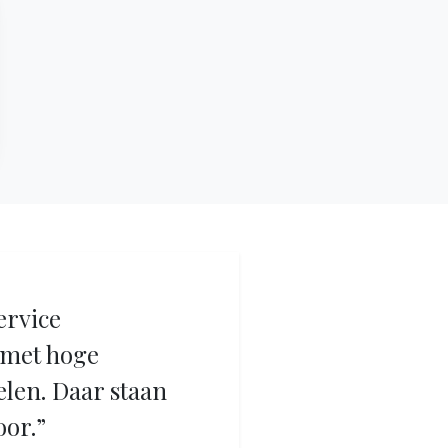
CRACKS
ervice
met hoge
elen. Daar staan
oor.”