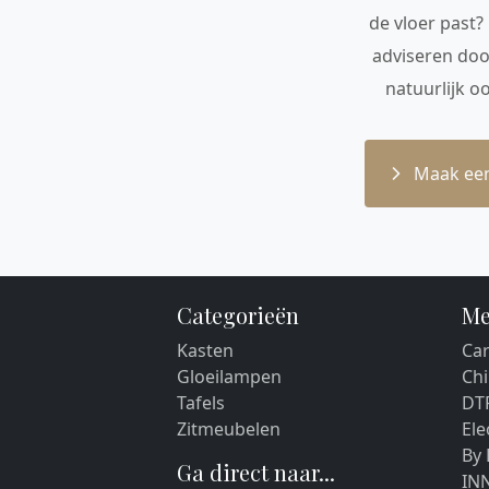
de vloer past?
adviseren doo
natuurlijk o
Maak een
Categorieën
Me
Kasten
Car
Gloeilampen
Chi
Tafels
DT
Zitmeubelen
El
By
Ga direct naar...
IN