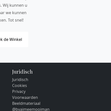
s. Wij kunnen u
maar we kunnen
en. Tot snel!
k de Winkel
Juridisch
Juridisch
Cookies
Privacy
Voorwaarden
Beeldmateriaal
@byaimeemooiman