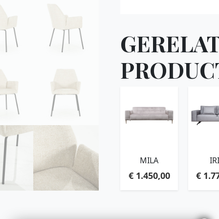
GERELA
PRODUC
MILA
IR
€
1.450,00
€
1.7