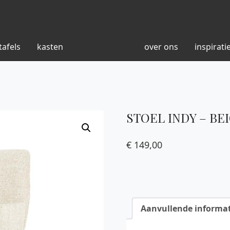
tafels
kasten
over ons
inspirati
STOEL INDY – BE
€
149,00
Aanvullende informat