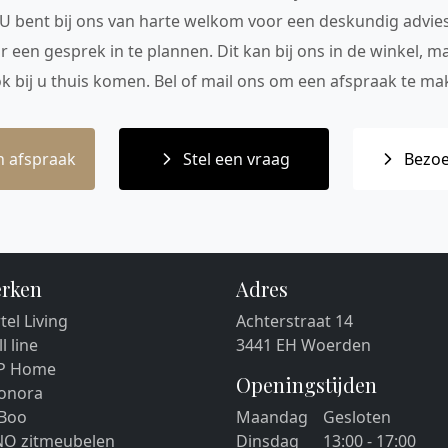
 U bent bij ons van harte welkom voor een deskundig advie
r een gesprek in te plannen. Dit kan bij ons in de winkel, 
ok bij u thuis komen. Bel of mail ons om een afspraak te mak
 afspraak
Stel een vraag
Bezoe
rken
Adres
tel Living
Achterstraat 14
ll line
3441 EH Woerden
P Home
Openingstijden
eonora
 Boo
Maandag
Gesloten
NO zitmeubelen
Dinsdag
13:00 - 17:00