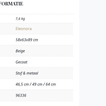
FORMATIE
7,6 kg
Eleonora
58x63x89 cm
Beige
Gecoat
Stof & metaal
46,5 cm / 49 cm / 64 cm
96336