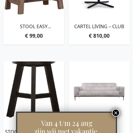
STOOL EASY
CARTEL LIVING – CLUB
RECTANGULAR,45X45X25
€
99,00
€
810,00
CM, RECYCLED
TEAKWOOD
Van 4 t/m 24 aug
zijn wij met vakantie.
STOOL TOTO,44XØ30 CM,
MILA