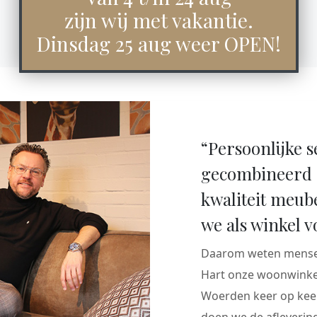
zijn wij met vakantie.
Dinsdag 25 aug weer OPEN!
“Persoonlijke s
gecombineerd 
kwaliteit meub
we als winkel v
Daarom weten mensen
Hart onze woonwinkel
Woerden keer op keer
doen we de aflevering