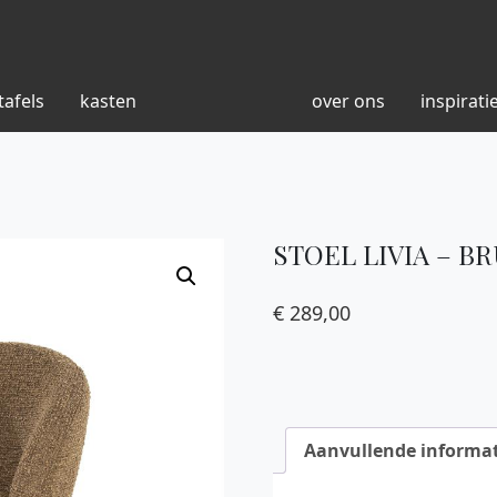
tafels
kasten
over ons
inspirati
STOEL LIVIA – B
€
289,00
Aanvullende informat