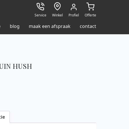
Service
Winkel
Profiel
Offerte
e
blog
maak een afspraak
contact
RUIN HUSH
ie