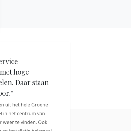
ervice
met hoge
elen. Daar staan
oor.”
 uit het hele Groene
 in het centrum van
 weer te vinden. Ook
 en installatie helemaal