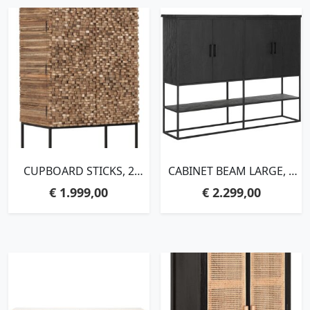
CUPBOARD STICKS, 2
CABINET BEAM LARGE, 4
DOORS AND 6
DOORS, OPEN RACK
€
1.999,00
€
2.299,00
SHELVES,180X90X50 CM,
BLACK,140X180X40 CM,
RECYCLED TEAKWOOD
RECYCLED TEAKWOOD