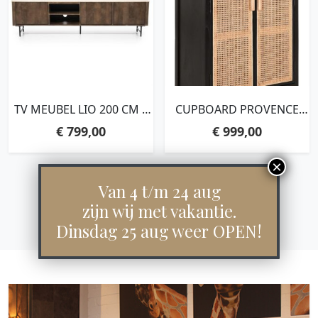
TV MEUBEL LIO 200 CM –
CUPBOARD PROVENCE
3DRS.
BLACK
€
799,00
€
999,00
NATURAL,140X80X40 CM,
WEBBING NATURAL
Van 4 t/m 24 aug
zijn wij met vakantie.
Dinsdag 25 aug weer OPEN!