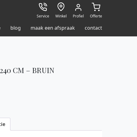
Service
Winkel
Profiel
Offerte
e
blog
maak een afspraak
contact
240 CM – BRUIN
ie