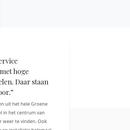
ervice
met hoge
elen. Daar staan
oor.”
 uit het hele Groene
 in het centrum van
 weer te vinden. Ook
 en installatie helemaal