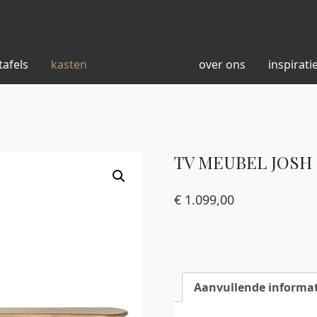
tafels
kasten
over ons
inspirati
TV MEUBEL JOSH 
€
1.099,00
Aanvullende informat