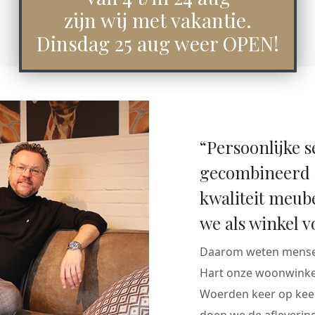
zijn wij met vakantie.
Dinsdag 25 aug weer OPEN!
“Persoonlijke s
gecombineerd 
kwaliteit meub
we als winkel v
Daarom weten mensen
Hart onze woonwinkel
Woerden keer op keer
doen we de aflevering