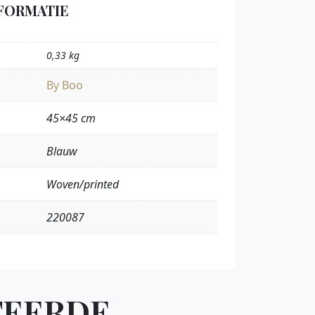
FORMATIE
0,33 kg
By Boo
45×45 cm
Blauw
Woven/printed
220087
TEERDE