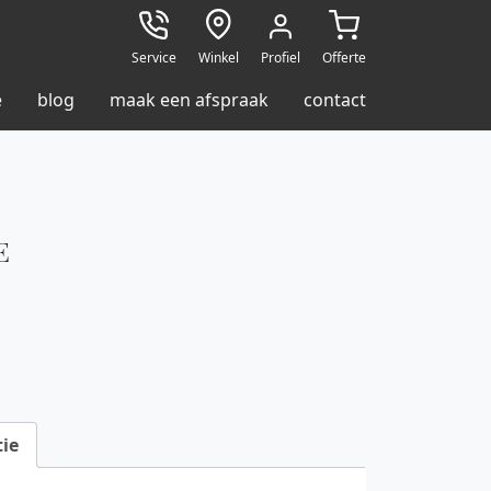
Service
Winkel
Profiel
Offerte
e
blog
maak een afspraak
contact
E
ie