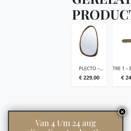
PRODUC
PLECTO –
TRE 1 
BROWN
€
229,00
€
24
Van 4 t/m 24 aug