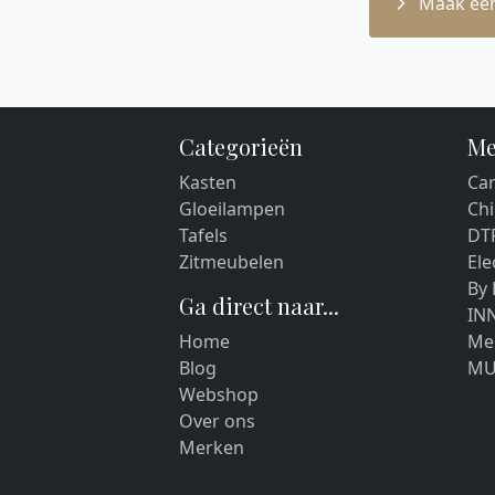
Maak een
Categorieën
Me
Kasten
Car
Gloeilampen
Chi
Tafels
DT
Zitmeubelen
El
By
Ga direct naar...
IN
Home
Me
Blog
MU
Webshop
Over ons
Merken