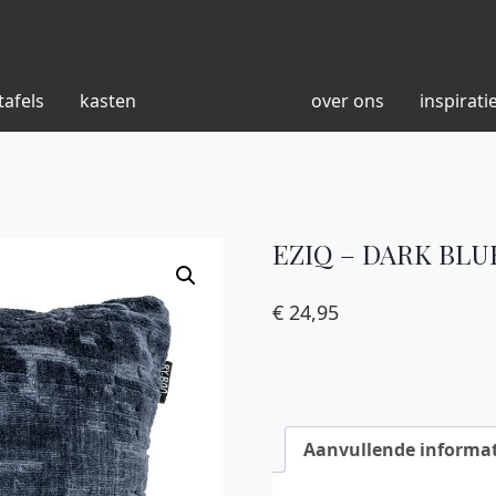
tafels
kasten
over ons
inspirati
EZIQ – DARK BLU
€
24,95
Aanvullende informat