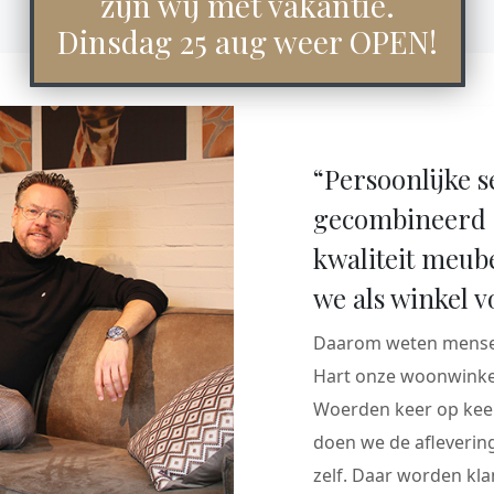
zijn wij met vakantie.
Dinsdag 25 aug weer OPEN!
“Persoonlijke s
gecombineerd 
kwaliteit meub
we als winkel v
Daarom weten mensen
Hart onze woonwinkel
Woerden keer op keer
doen we de aflevering
zelf. Daar worden klan